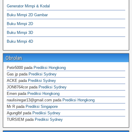
Generator Mimpi & Kodal
Buku Mimpi 2D Gambar
Buku Mimpi 2D
Buku Mimpi 3D
Buku Mimpi 4D
Obrolan
Petir5000
pada
Prediksi Hongkong
Gas jp
pada
Prediksi Sydney
ACKE
pada
Prediksi Sydney
JON8764cor
pada
Prediksi Sydney
Emen
pada
Prediksi Hongkong
naulisiregar13@gmail.com
pada
Prediksi Hongkong
Mr R
pada
Prediksi Singapore
Agunglbf
pada
Prediksi Sydney
TURSIEM
pada
Prediksi Sydney