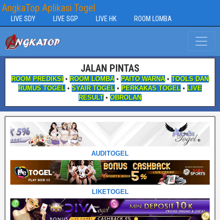
AngkaTop Aplikasi Togel
LIVE SDY
LIVE SGP
LIVE HK
ROOM LOMBA
JALAN PINTAS
ROOM PREDIKSI
•
ROOM LOMBA
•
PAITO WARNA
•
TOOLS DAN
RUMUS TOGEL
•
SYAIR TOGEL
•
PERKAKAS TOGEL
•
LIVE
RESULT
•
OBROLAN
AUDITOGEL
LIKETOGEL