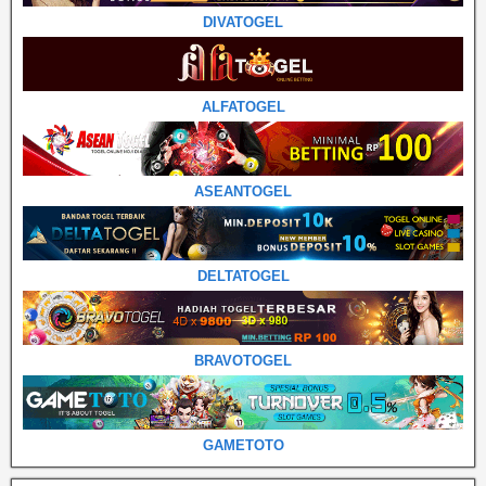
DIVATOGEL
ALFATOGEL
ASEANTOGEL
DELTATOGEL
BRAVOTOGEL
GAMETOTO