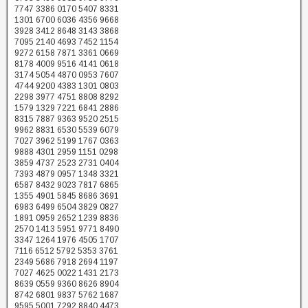
7747 3386 0170 5407 8331
1301 6700 6036 4356 9668
3928 3412 8648 3143 3868
7095 2140 4693 7452 1154
9272 6158 7871 3361 0669
8178 4009 9516 4141 0618
3174 5054 4870 0953 7607
4744 9200 4383 1301 0803
2298 3977 4751 8808 8292
1579 1329 7221 6841 2886
8315 7887 9363 9520 2515
9962 8831 6530 5539 6079
7027 3962 5199 1767 0363
9888 4301 2959 1151 0298
3859 4737 2523 2731 0404
7393 4879 0957 1348 3321
6587 8432 9023 7817 6865
1355 4901 5845 8686 3691
6983 6499 6504 3829 0827
1891 0959 2652 1239 8836
2570 1413 5951 9771 8490
3347 1264 1976 4505 1707
7116 6512 5792 5353 3761
2349 5686 7918 2694 1197
7027 4625 0022 1431 2173
8639 0559 9360 8626 8904
8742 6801 9837 5762 1687
9595 5001 7292 8840 4473