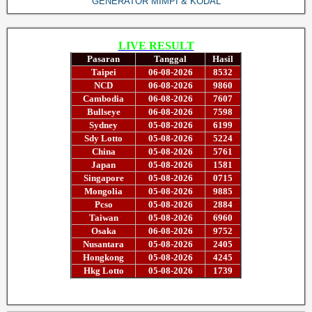
GENERATOR MIMPI & KODAL