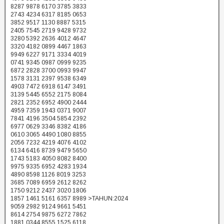
8287 9878 6170 3785 3833
2743 4234 6317 8185 0653
3852 9517 1130 8887 5315
2405 7545 2719 9428 9732
3280 5392 2636 4012 4647
3320 4182 0899 4467 1863
9949 6227 9171 3334 4019
0741 9345 0987 0999 9235
6872 2828 3700 0993 9947
1578 3131 2397 9538 6349
4903 7472 6918 6147 3491
3139 5445 6552 2175 8084
2821 2352 6952 4900 2444
4959 7359 1943 0371 9007
7841 4196 3504 5854 2392
6977 0629 3346 8382 4186
0610 3065 4490 1080 8855
2056 7232 4219 4076 4102
6134 6416 8739 9479 5650
1743 5183 4050 8082 8400
9975 9335 6952 4283 1934
4890 8598 1126 8019 3253
3685 7089 6959 2612 8262
1750 9212 2437 3020 1806
1857 1461 5161 6357 8989 >TAHUN:2024
9059 2982 9124 9661 5451
8614 2754 9875 6272 7862
1881 0344 8555 1525 6118