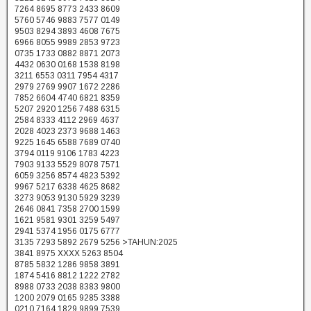
7264 8695 8773 2433 8609
5760 5746 9883 7577 0149
9503 8294 3893 4608 7675
6966 8055 9989 2853 9723
0735 1733 0882 8871 2073
4432 0630 0168 1538 8198
3211 6553 0311 7954 4317
2979 2769 9907 1672 2286
7852 6604 4740 6821 8359
5207 2920 1256 7488 6315
2584 8333 4112 2969 4637
2028 4023 2373 9688 1463
9225 1645 6588 7689 0740
3794 0119 9106 1783 4223
7903 9133 5529 8078 7571
6059 3256 8574 4823 5392
9967 5217 6338 4625 8682
3273 9053 9130 5929 3239
2646 0841 7358 2700 1599
1621 9581 9301 3259 5497
2941 5374 1956 0175 6777
3135 7293 5892 2679 5256 >TAHUN:2025
3841 8975 XXXX 5263 8504
8785 5832 1286 9858 3891
1874 5416 8812 1222 2782
8988 0733 2038 8383 9800
1200 2079 0165 9285 3388
0210 7164 1829 9899 7539