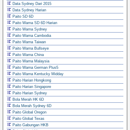
Data Sydney Dari 2015
Data Sydney Harian
Paito SD 6D
Paito Warna SD 6D Harian
Paito Warna Sydney
Paito Warna Cambodia
Paito Warna Taiwan
Paito Warna Bullseye
Paito Warna China
Paito Warna Malaysia
Paito Warna German Plus5
Paito Warna Kentucky Midday
Paito Harian Hongkong
Paito Harian Singapore
Paito Harian Sydney
Bola Merah HK 6D
Bola Merah Sydney 6D
Paito Global Oregon
Paito Global Texas
Paito Gabungan HKB