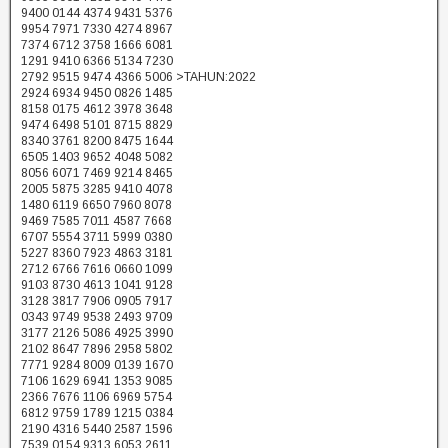
9400 0144 4374 9431 5376
9954 7971 7330 4274 8967
7374 6712 3758 1666 6081
1291 9410 6366 5134 7230
2792 9515 9474 4366 5006 >TAHUN:2022
2924 6934 9450 0826 1485
8158 0175 4612 3978 3648
9474 6498 5101 8715 8829
8340 3761 8200 8475 1644
6505 1403 9652 4048 5082
8056 6071 7469 9214 8465
2005 5875 3285 9410 4078
1480 6119 6650 7960 8078
9469 7585 7011 4587 7668
6707 5554 3711 5999 0380
5227 8360 7923 4863 3181
2712 6766 7616 0660 1099
9103 8730 4613 1041 9128
3128 3817 7906 0905 7917
0343 9749 9538 2493 9709
3177 2126 5086 4925 3990
2102 8647 7896 2958 5802
7771 9284 8009 0139 1670
7106 1629 6941 1353 9085
2366 7676 1106 6969 5754
6812 9759 1789 1215 0384
2190 4316 5440 2587 1596
7539 0154 9313 6053 2611