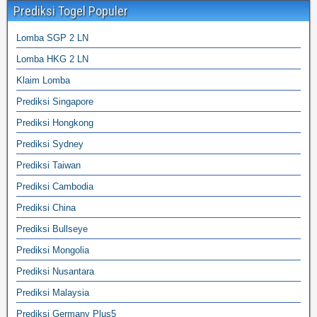
Prediksi Togel Populer
Lomba SGP 2 LN
Lomba HKG 2 LN
Klaim Lomba
Prediksi Singapore
Prediksi Hongkong
Prediksi Sydney
Prediksi Taiwan
Prediksi Cambodia
Prediksi China
Prediksi Bullseye
Prediksi Mongolia
Prediksi Nusantara
Prediksi Malaysia
Prediksi Germany Plus5