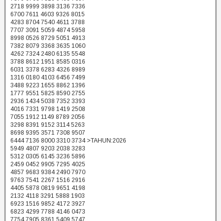
2718 9999 3898 3136 7336
6700 7611 4603 9326 8015
4283 8704 7540 4611 3788
7707 3091 5059 4874 5958
8998 0526 8729 5051 4913
7382 8079 3368 3635 1060
4262 7324 2480 6135 5548
3788 8612 1951 8585 0316
6031 3378 6283 4326 8989
1316 0180 4103 6456 7499
3488 9223 1655 8862 1396
1777 9551 5825 8590 2755
2936 1434 5038 7352 3393
4016 7331 9798 1419 2508
7055 1912 1149 8789 2056
3298 8391 9152 3114 5263
8698 9395 3571 7308 9507
6444 7136 8000 3310 3734 >TAHUN:2026
5949 4807 9203 2038 3283
5312 0305 6145 3236 5896
2459 0452 9905 7295 4025
4857 9683 9384 2490 7970
9763 7541 2267 1516 2916
4405 5878 0819 9651 4198
2132 4118 3291 5888 1903
6923 1516 9852 4172 3927
6823 4299 7788 4146 0473
7754 7905 8361 5409 5747