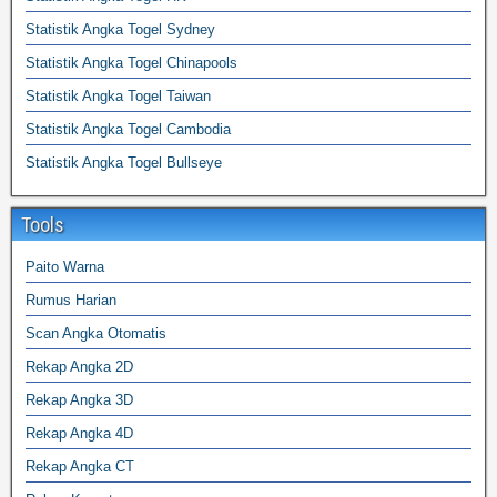
Statistik Angka Togel Sydney
Statistik Angka Togel Chinapools
Statistik Angka Togel Taiwan
Statistik Angka Togel Cambodia
Statistik Angka Togel Bullseye
Tools
Paito Warna
Rumus Harian
Scan Angka Otomatis
Rekap Angka 2D
Rekap Angka 3D
Rekap Angka 4D
Rekap Angka CT