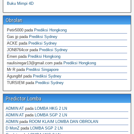
Buku Mimpi 4D
Obrolan
Petir5000
pada
Prediksi Hongkong
Gas jp
pada
Prediksi Sydney
ACKE
pada
Prediksi Sydney
JON8764cor
pada
Prediksi Sydney
Emen
pada
Prediksi Hongkong
naulisiregar13@gmail.com
pada
Prediksi Hongkong
Mr R
pada
Prediksi Singapore
Agunglbf
pada
Prediksi Sydney
TURSIEM
pada
Prediksi Sydney
Predictor Lomba
ADMIN AT
pada
LOMBA HKG 2 LN
ADMIN AT
pada
LOMBA SGP 2 LN
ADMIN
pada
ROOM KLAIM LOMBA DAN OBROLAN
D MonZ
pada
LOMBA SGP 2 LN