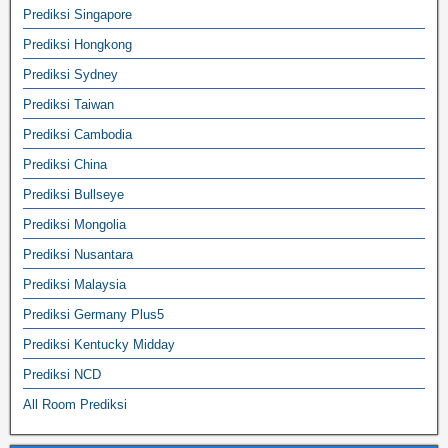
Prediksi Singapore
Prediksi Hongkong
Prediksi Sydney
Prediksi Taiwan
Prediksi Cambodia
Prediksi China
Prediksi Bullseye
Prediksi Mongolia
Prediksi Nusantara
Prediksi Malaysia
Prediksi Germany Plus5
Prediksi Kentucky Midday
Prediksi NCD
All Room Prediksi