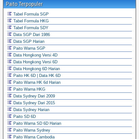
Paito Terpopuler
Tabel Formula SGP
Tabel Formula HKG
Tabel Formula SDY
Data SGP Dari 1986
Data SGP Harian
Paito Warna SGP
Data Hongkong Versi 4D
Data Hongkong Versi 6D
Data Hongkong 6D Harian
Paito HK 6D | Data HK 6D
Paito Warna HK 6d Harian
Paito Warna HKG
Data Sydney Dari 2009
Data Sydney Dari 2015
Data Sydney Harian
Paito SD 6D
Paito Warna SD 6D Harian
Paito Warna Sydney
Paito Warna Cambodia