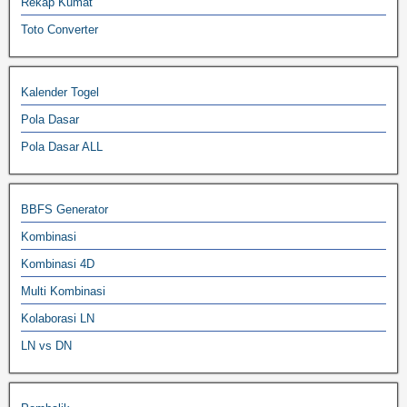
Rekap Kumat
Toto Converter
Kalender Togel
Pola Dasar
Pola Dasar ALL
BBFS Generator
Kombinasi
Kombinasi 4D
Multi Kombinasi
Kolaborasi LN
LN vs DN