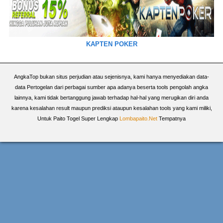
KAPTEN POKER
AngkaTop bukan situs perjudian atau sejenisnya, kami hanya menyediakan data-
data Pertogelan dari perbagai sumber apa adanya beserta tools pengolah angka
lainnya, kami tidak bertanggung jawab terhadap hal-hal yang merugikan diri anda
karena kesalahan result maupun prediksi ataupun kesalahan tools yang kami miliki,
Untuk Paito Togel Super Lengkap
Lombapaito.Net
Tempatnya