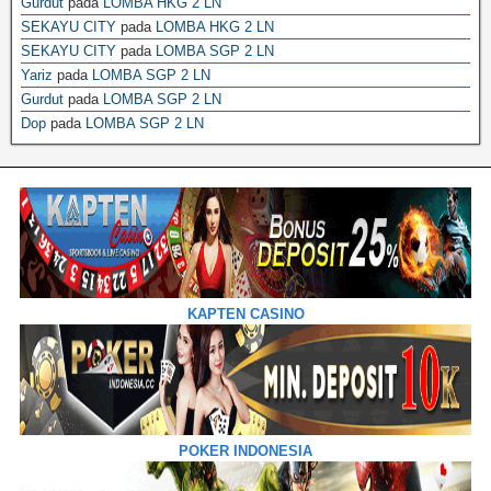
Gurdut
pada
LOMBA HKG 2 LN
SEKAYU CITY
pada
LOMBA HKG 2 LN
SEKAYU CITY
pada
LOMBA SGP 2 LN
Yariz
pada
LOMBA SGP 2 LN
Gurdut
pada
LOMBA SGP 2 LN
Dop
pada
LOMBA SGP 2 LN
KAPTEN CASINO
POKER INDONESIA