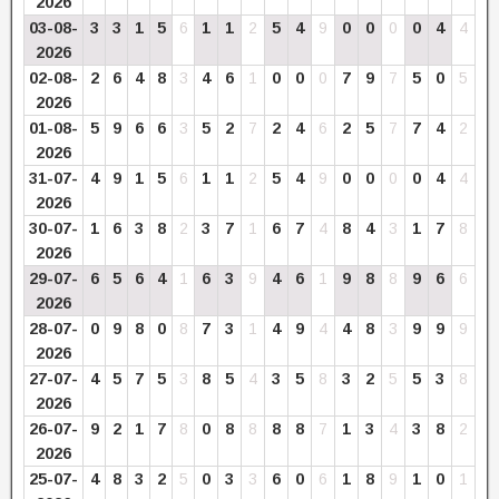
2026
03-08-
3
3
1
5
6
1
1
2
5
4
9
0
0
0
0
4
4
2026
02-08-
2
6
4
8
3
4
6
1
0
0
0
7
9
7
5
0
5
2026
01-08-
5
9
6
6
3
5
2
7
2
4
6
2
5
7
7
4
2
2026
31-07-
4
9
1
5
6
1
1
2
5
4
9
0
0
0
0
4
4
2026
30-07-
1
6
3
8
2
3
7
1
6
7
4
8
4
3
1
7
8
2026
29-07-
6
5
6
4
1
6
3
9
4
6
1
9
8
8
9
6
6
2026
28-07-
0
9
8
0
8
7
3
1
4
9
4
4
8
3
9
9
9
2026
27-07-
4
5
7
5
3
8
5
4
3
5
8
3
2
5
5
3
8
2026
26-07-
9
2
1
7
8
0
8
8
8
8
7
1
3
4
3
8
2
2026
25-07-
4
8
3
2
5
0
3
3
6
0
6
1
8
9
1
0
1