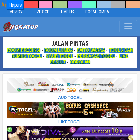
AngkaTop Aplikasi Togel
Hapus
LIVE SDY
LIVE SGP
LIVE HK
ROOM LOMBA
JALAN PINTAS
ROOM PREDIKSI
•
ROOM LOMBA
•
PAITO WARNA
•
TOOLS DAN
RUMUS TOGEL
•
SYAIR TOGEL
•
PERKAKAS TOGEL
•
LIVE
RESULT
•
OBROLAN
AUDITOGEL
LIKETOGEL