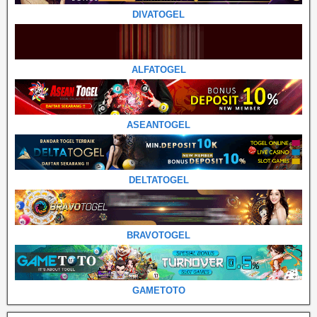
DIVATOGEL
ALFATOGEL
ASEANTOGEL
DELTATOGEL
BRAVOTOGEL
GAMETOTO