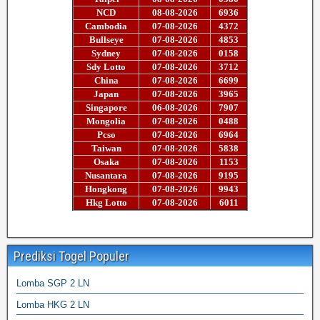
Prediksi Togel Populer
Lomba SGP 2 LN
Lomba HKG 2 LN