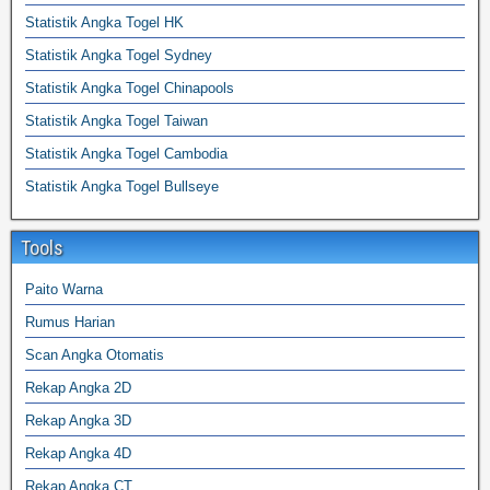
Statistik Angka Togel HK
Statistik Angka Togel Sydney
Statistik Angka Togel Chinapools
Statistik Angka Togel Taiwan
Statistik Angka Togel Cambodia
Statistik Angka Togel Bullseye
Tools
Paito Warna
Rumus Harian
Scan Angka Otomatis
Rekap Angka 2D
Rekap Angka 3D
Rekap Angka 4D
Rekap Angka CT