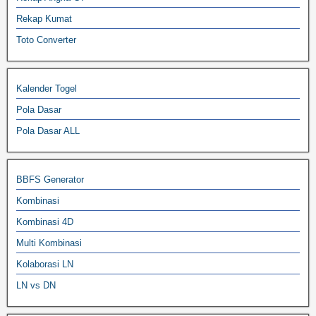
Rekap Kumat
Toto Converter
Kalender Togel
Pola Dasar
Pola Dasar ALL
BBFS Generator
Kombinasi
Kombinasi 4D
Multi Kombinasi
Kolaborasi LN
LN vs DN