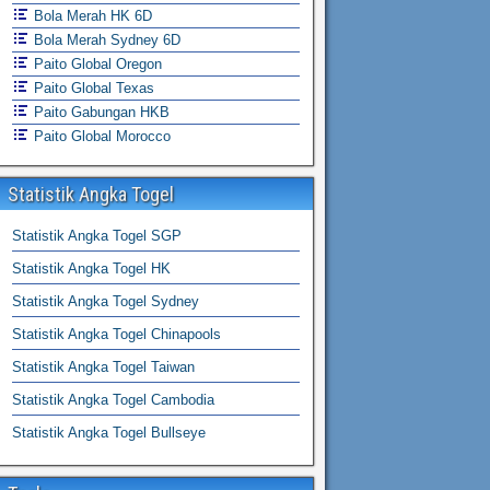
Bola Merah HK 6D
Bola Merah Sydney 6D
Paito Global Oregon
Paito Global Texas
Paito Gabungan HKB
Paito Global Morocco
Statistik Angka Togel
Statistik Angka Togel SGP
Statistik Angka Togel HK
Statistik Angka Togel Sydney
Statistik Angka Togel Chinapools
Statistik Angka Togel Taiwan
Statistik Angka Togel Cambodia
Statistik Angka Togel Bullseye