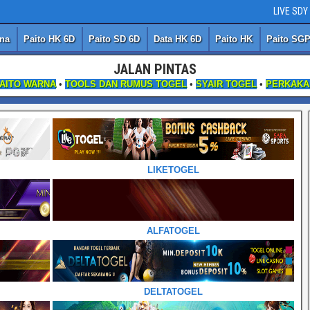
LIVE SDY
rna
Paito HK 6D
Paito SD 6D
Data HK 6D
Paito HK
Paito SG
JALAN PINTAS
AITO WARNA
•
TOOLS DAN RUMUS TOGEL
•
SYAIR TOGEL
•
PERKAKA
LIKETOGEL
ALFATOGEL
DELTATOGEL