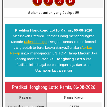
1
7
3
9
Selamat untuk yang Jackpot!!!
Prediksi Hongkong Lotto Kamis, 06-08-2026
Merupakan Prediksi Otomatis yang menggabungkan
Metode
Kalender Togel
Dengan Rumus-rumus kontrol
yang sudah terbukti keakuratanya.Gunakan
Aplikasi
Rekap
untuk mendapatkan LN TOP. Harap Maklum Jika
kadang meleset
Prediksi Hongkong Lotto
kita.
Jadikan ini sebagai perbandingan saja dan tetap
Utamakan karya sendiri
Prediksi Hongkong Lotto Kamis, 06-08-2026
Pasaran
Kamis Kliwon
Angka Ikut berdasarkan
01378