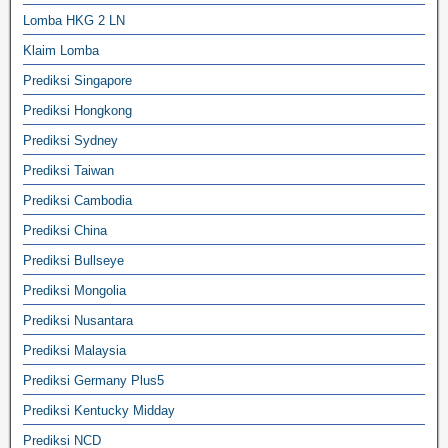
Lomba HKG 2 LN
Klaim Lomba
Prediksi Singapore
Prediksi Hongkong
Prediksi Sydney
Prediksi Taiwan
Prediksi Cambodia
Prediksi China
Prediksi Bullseye
Prediksi Mongolia
Prediksi Nusantara
Prediksi Malaysia
Prediksi Germany Plus5
Prediksi Kentucky Midday
Prediksi NCD