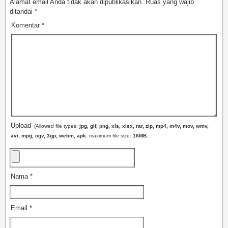
Alamat email Anda tidak akan dipublikasikan.
Ruas yang wajib
ditandai
*
Komentar
*
Upload
(Allowed file types:
jpg, gif, png, xls, xlsx, rar, zip, mp4, m4v, mov, wmv,
avi, mpg, ogv, 3gp, webm, apk
, maximum file size:
16MB.
Nama
*
Email
*