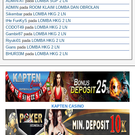
ADMIN AT
pada
LOMBA SGP 2 LN
ADMIN
pada
ROOM KLAIM LOMBA DAN OBROLAN
Sikembar
pada
LOMBA HKG 2 LN
tHe FunKyS
pada
LOMBA HKG 2 LN
CODOT49
pada
LOMBA HKG 2 LN
Gambir87
pada
LOMBA HKG 2 LN
Riyuki01
pada
LOMBA HKG 2 LN
Gians
pada
LOMBA HKG 2 LN
BHUR33M
pada
LOMBA HKG 2 LN
KAPTEN CASINO