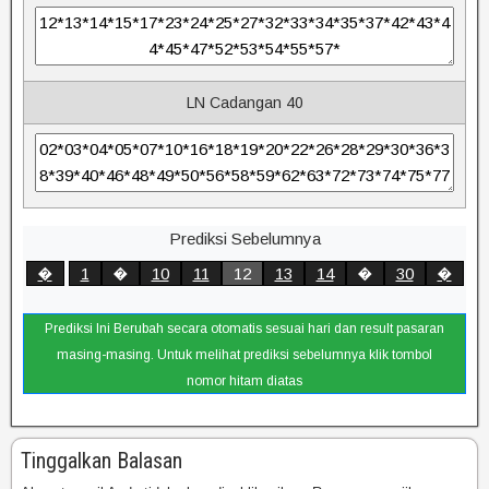
LN Cadangan 40
Prediksi Sebelumnya
�
1
�
10
11
12
13
14
�
30
�
Prediksi Ini Berubah secara otomatis sesuai hari dan result pasaran
masing-masing. Untuk melihat prediksi sebelumnya klik tombol
nomor hitam diatas
Tinggalkan Balasan