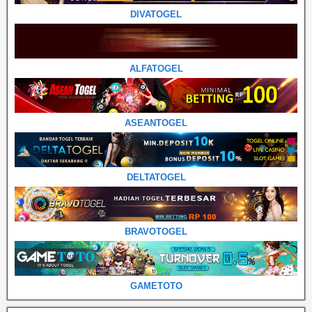
DIVATOGEL
ALFATOGEL
ASEANTOGEL
DELTATOGEL
BRAVOTOGEL
GAMETOTO