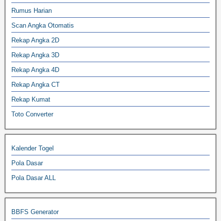
Rumus Harian
Scan Angka Otomatis
Rekap Angka 2D
Rekap Angka 3D
Rekap Angka 4D
Rekap Angka CT
Rekap Kumat
Toto Converter
Kalender Togel
Pola Dasar
Pola Dasar ALL
BBFS Generator