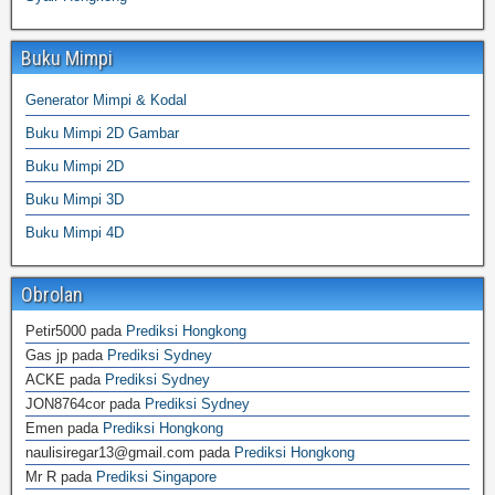
Buku Mimpi
Generator Mimpi & Kodal
Buku Mimpi 2D Gambar
Buku Mimpi 2D
Buku Mimpi 3D
Buku Mimpi 4D
Obrolan
Petir5000
pada
Prediksi Hongkong
Gas jp
pada
Prediksi Sydney
ACKE
pada
Prediksi Sydney
JON8764cor
pada
Prediksi Sydney
Emen
pada
Prediksi Hongkong
naulisiregar13@gmail.com
pada
Prediksi Hongkong
Mr R
pada
Prediksi Singapore