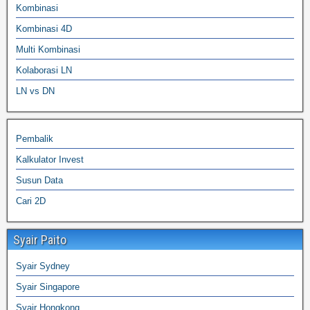
Kombinasi
Kombinasi 4D
Multi Kombinasi
Kolaborasi LN
LN vs DN
Pembalik
Kalkulator Invest
Susun Data
Cari 2D
Syair Paito
Syair Sydney
Syair Singapore
Syair Hongkong