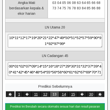
Angka Mati
03 04 05 06 08 63 64 65 66 68
berdasarkan kepala &
73 74 75 76 78 83 84 85 86 88
ekor harian
LN Utama 20
LN Cadangan 45
Prediksi Sebelumnya
�
1
�
11
12
13
14
15
�
30
�
Prediksi Ini Berubah secara otomatis sesuai hari dan result pasaran