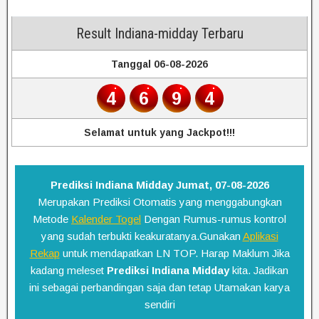
Result Indiana-midday Terbaru
Tanggal 06-08-2026
4
6
9
4
Selamat untuk yang Jackpot!!!
Prediksi Indiana Midday Jumat, 07-08-2026
Merupakan Prediksi Otomatis yang menggabungkan
Metode
Kalender Togel
Dengan Rumus-rumus kontrol
yang sudah terbukti keakuratanya.Gunakan
Aplikasi
Rekap
untuk mendapatkan LN TOP. Harap Maklum Jika
kadang meleset
Prediksi Indiana Midday
kita. Jadikan
ini sebagai perbandingan saja dan tetap Utamakan karya
sendiri