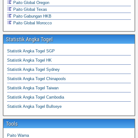
Paito Global Oregon
Paito Global Texas
Paito Gabungan HKB
Paito Global Morocco
Statistik Angka Togel
Statistik Angka Togel SGP
Statistik Angka Togel HK
Statistik Angka Togel Sydney
Statistik Angka Togel Chinapools
Statistik Angka Togel Taiwan
Statistik Angka Togel Cambodia
Statistik Angka Togel Bullseye
Tools
Paito Warna