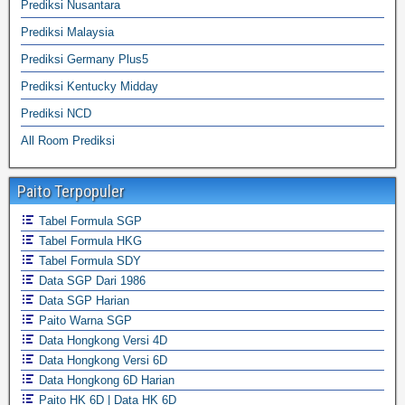
Prediksi Nusantara
Prediksi Malaysia
Prediksi Germany Plus5
Prediksi Kentucky Midday
Prediksi NCD
All Room Prediksi
Paito Terpopuler
Tabel Formula SGP
Tabel Formula HKG
Tabel Formula SDY
Data SGP Dari 1986
Data SGP Harian
Paito Warna SGP
Data Hongkong Versi 4D
Data Hongkong Versi 6D
Data Hongkong 6D Harian
Paito HK 6D | Data HK 6D