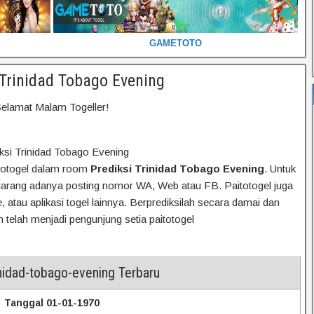
GAMETOTO
 Trinidad Tobago Evening
elamat Malam Togeller!
totogel dalam room
Prediksi Trinidad Tobago Evening
. Untuk
arang adanya posting nomor WA, Web atau FB. Paitotogel juga
e, atau aplikasi togel lainnya. Berprediksilah secara damai dan
h telah menjadi pengunjung setia paitotogel
inidad-tobago-evening Terbaru
Tanggal 01-01-1970