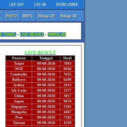
LIVE SGP
LIVE HK
ROOM LOMBA
P
PAITO
BBFS
Rekap 2D
Rekap 3D
S TOGEL
•
LIVE RESULT
•
OBROLAN