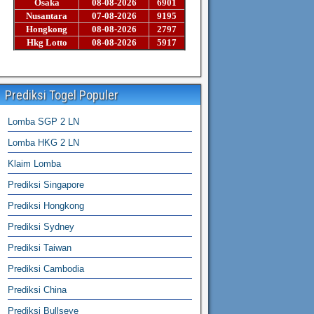
Prediksi Togel Populer
Lomba SGP 2 LN
Lomba HKG 2 LN
Klaim Lomba
Prediksi Singapore
Prediksi Hongkong
Prediksi Sydney
Prediksi Taiwan
Prediksi Cambodia
Prediksi China
Prediksi Bullseye