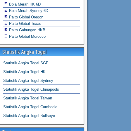
Bola Merah HK 6D
Bola Merah Sydney 6D
Paito Global Oregon
Paito Global Texas
Paito Gabungan HKB
Paito Global Morocco
Statistik Angka Togel
Statistik Angka Togel SGP
Statistik Angka Togel HK
Statistik Angka Togel Sydney
Statistik Angka Togel Chinapools
Statistik Angka Togel Taiwan
Statistik Angka Togel Cambodia
Statistik Angka Togel Bullseye