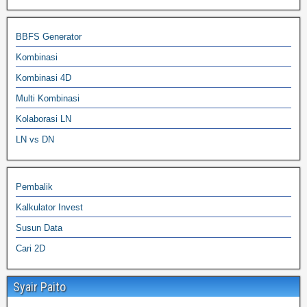
BBFS Generator
Kombinasi
Kombinasi 4D
Multi Kombinasi
Kolaborasi LN
LN vs DN
Pembalik
Kalkulator Invest
Susun Data
Cari 2D
Syair Paito