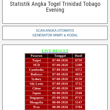
Statistik Angka Togel Trinidad Tobago
Evening
SCAN ANGKA OTOMATIS
GENERATOR MIMPI & KODAL