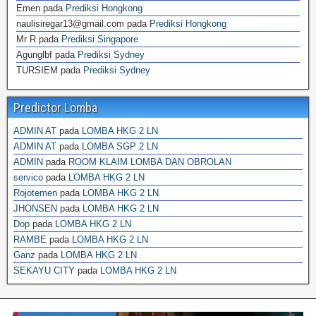
Emen
pada
Prediksi Hongkong
naulisiregar13@gmail.com
pada
Prediksi Hongkong
Mr R
pada
Prediksi Singapore
Agunglbf
pada
Prediksi Sydney
TURSIEM
pada
Prediksi Sydney
Predictor Lomba
ADMIN AT
pada
LOMBA HKG 2 LN
ADMIN AT
pada
LOMBA SGP 2 LN
ADMIN
pada
ROOM KLAIM LOMBA DAN OBROLAN
servico
pada
LOMBA HKG 2 LN
Rojotemen
pada
LOMBA HKG 2 LN
JHONSEN
pada
LOMBA HKG 2 LN
Dop
pada
LOMBA HKG 2 LN
RAMBE
pada
LOMBA HKG 2 LN
Ganz
pada
LOMBA HKG 2 LN
SEKAYU CITY
pada
LOMBA HKG 2 LN