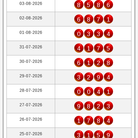
03-08-2026
8
5
8
6
02-08-2026
6
8
7
1
01-08-2026
0
3
3
4
31-07-2026
4
1
7
5
30-07-2026
6
1
2
8
29-07-2026
3
2
9
4
28-07-2026
0
0
4
1
27-07-2026
9
8
2
3
26-07-2026
1
7
8
4
25-07-2026
3
1
5
9