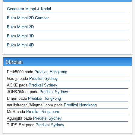
Generator Mimpi & Kodal
Buku Mimpi 2D Gambar
Buku Mimpi 2D
Buku Mimpi 3D
Buku Mimpi 4D
Obrolan
Petir5000
pada
Prediksi Hongkong
Gas jp
pada
Prediksi Sydney
ACKE
pada
Prediksi Sydney
JON8764cor
pada
Prediksi Sydney
Emen
pada
Prediksi Hongkong
naulisiregar13@gmail.com
pada
Prediksi Hongkong
Mr R
pada
Prediksi Singapore
Agunglbf
pada
Prediksi Sydney
TURSIEM
pada
Prediksi Sydney