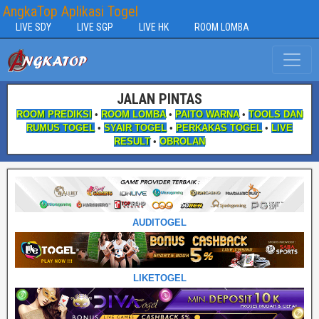
AngkaTop Aplikasi Togel
LIVE SDY
LIVE SGP
LIVE HK
ROOM LOMBA
JALAN PINTAS
ROOM PREDIKSI
•
ROOM LOMBA
•
PAITO WARNA
•
TOOLS DAN
RUMUS TOGEL
•
SYAIR TOGEL
•
PERKAKAS TOGEL
•
LIVE
RESULT
•
OBROLAN
AUDITOGEL
LIKETOGEL