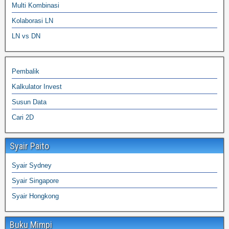
Multi Kombinasi
Kolaborasi LN
LN vs DN
Pembalik
Kalkulator Invest
Susun Data
Cari 2D
Syair Paito
Syair Sydney
Syair Singapore
Syair Hongkong
Buku Mimpi