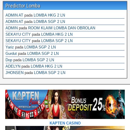
Predictor Lomba
ADMIN AT
pada
LOMBA HKG 2 LN
ADMIN AT
pada
LOMBA SGP 2 LN
ADMIN
pada
ROOM KLAIM LOMBA DAN OBROLAN
SEKAYU CITY
pada
LOMBA HKG 2 LN
SEKAYU CITY
pada
LOMBA SGP 2 LN
Yariz
pada
LOMBA SGP 2 LN
Gurdut
pada
LOMBA SGP 2 LN
Dop
pada
LOMBA SGP 2 LN
ADELYN
pada
LOMBA HKG 2 LN
JHONSEN
pada
LOMBA SGP 2 LN
KAPTEN CASINO