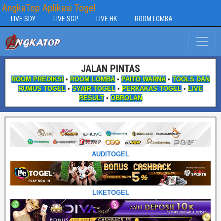
AngkaTop Aplikasi Togel
LIVE SDY
LIVE SGP
LIVE HK
ROOM LOMBA
JALAN PINTAS
ROOM PREDIKSI
•
ROOM LOMBA
•
PAITO WARNA
•
TOOLS DAN
RUMUS TOGEL
•
SYAIR TOGEL
•
PERKAKAS TOGEL
•
LIVE
RESULT
•
OBROLAN
AUDITOGEL
LIKETOGEL