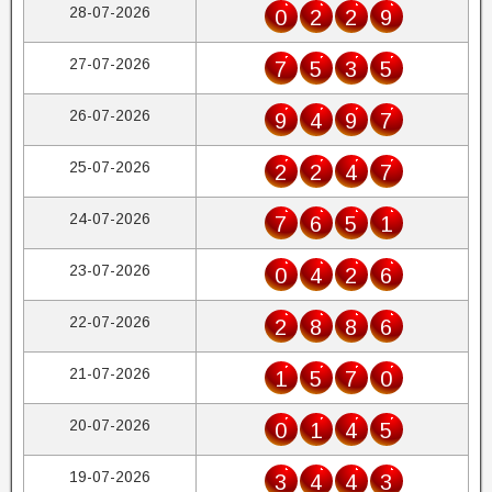
28-07-2026
0
2
2
9
27-07-2026
7
5
3
5
26-07-2026
9
4
9
7
25-07-2026
2
2
4
7
24-07-2026
7
6
5
1
23-07-2026
0
4
2
6
22-07-2026
2
8
8
6
21-07-2026
1
5
7
0
20-07-2026
0
1
4
5
19-07-2026
3
4
4
3