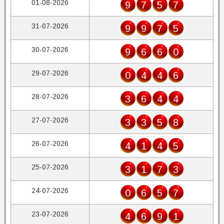
01-08-2026
9
7
5
7
31-07-2026
9
9
7
5
30-07-2026
9
6
6
0
29-07-2026
0
4
4
6
28-07-2026
3
6
4
4
27-07-2026
3
3
5
8
26-07-2026
4
1
4
5
25-07-2026
3
1
7
3
24-07-2026
0
6
5
7
23-07-2026
4
6
9
1