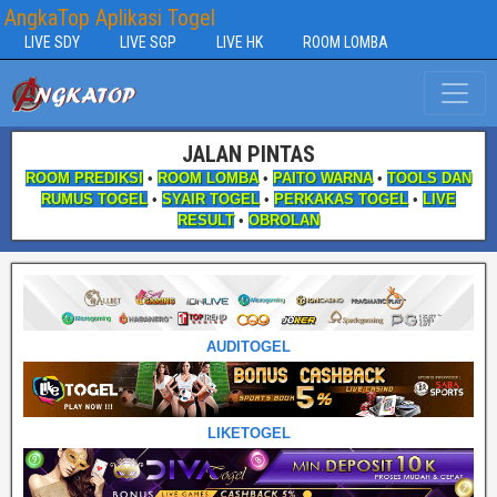
AngkaTop Aplikasi Togel
LIVE SDY
LIVE SGP
LIVE HK
ROOM LOMBA
JALAN PINTAS
ROOM PREDIKSI
•
ROOM LOMBA
•
PAITO WARNA
•
TOOLS DAN
RUMUS TOGEL
•
SYAIR TOGEL
•
PERKAKAS TOGEL
•
LIVE
RESULT
•
OBROLAN
AUDITOGEL
LIKETOGEL