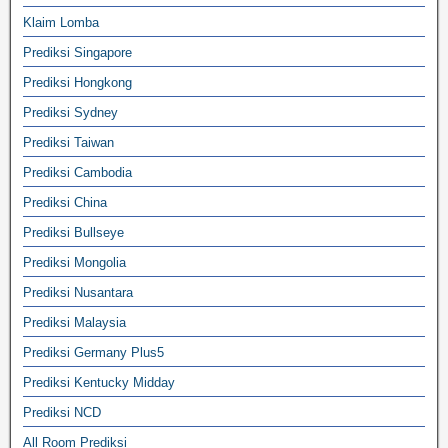
Klaim Lomba
Prediksi Singapore
Prediksi Hongkong
Prediksi Sydney
Prediksi Taiwan
Prediksi Cambodia
Prediksi China
Prediksi Bullseye
Prediksi Mongolia
Prediksi Nusantara
Prediksi Malaysia
Prediksi Germany Plus5
Prediksi Kentucky Midday
Prediksi NCD
All Room Prediksi