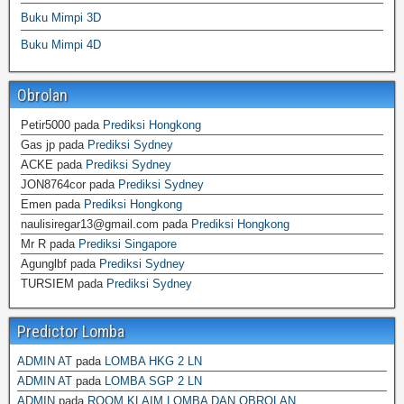
Buku Mimpi 3D
Buku Mimpi 4D
Obrolan
Petir5000
pada
Prediksi Hongkong
Gas jp
pada
Prediksi Sydney
ACKE
pada
Prediksi Sydney
JON8764cor
pada
Prediksi Sydney
Emen
pada
Prediksi Hongkong
naulisiregar13@gmail.com
pada
Prediksi Hongkong
Mr R
pada
Prediksi Singapore
Agunglbf
pada
Prediksi Sydney
TURSIEM
pada
Prediksi Sydney
Predictor Lomba
ADMIN AT
pada
LOMBA HKG 2 LN
ADMIN AT
pada
LOMBA SGP 2 LN
ADMIN
pada
ROOM KLAIM LOMBA DAN OBROLAN