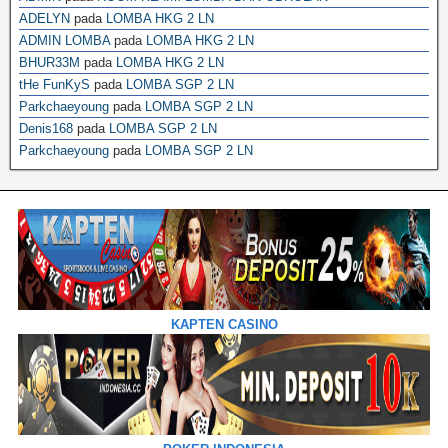
ADELYN
pada
LOMBA HKG 2 LN
ADMIN LOMBA
pada
LOMBA HKG 2 LN
BHUR33M
pada
LOMBA HKG 2 LN
tHe FunKyS
pada
LOMBA SGP 2 LN
Parkchaeyoung
pada
LOMBA SGP 2 LN
Denis168
pada
LOMBA SGP 2 LN
Parkchaeyoung
pada
LOMBA SGP 2 LN
KAPTEN CASINO