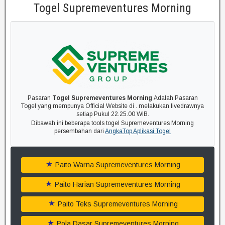
Togel Supremeventures Morning
Pasaran
Togel Supremeventures Morning
Adalah Pasaran
Togel yang mempunya Official Website di . melakukan livedrawnya
setiap Pukul 22.25.00 WIB.
Dibawah ini beberapa tools togel Supremeventures Morning
persembahan dari
AngkaTop Aplikasi Togel
Paito Warna Supremeventures Morning
Paito Harian Supremeventures Morning
Paito Teks Supremeventures Morning
Pola Dasar Supremeventures Morning