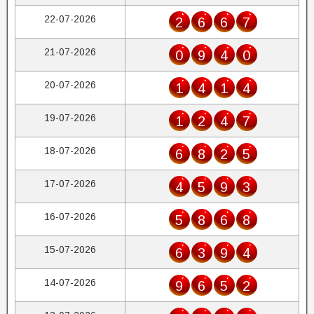
22-07-2026
2
6
6
7
21-07-2026
0
9
4
0
20-07-2026
1
4
1
4
19-07-2026
1
2
4
7
18-07-2026
6
8
2
5
17-07-2026
4
5
9
3
16-07-2026
5
8
6
8
15-07-2026
6
3
9
4
14-07-2026
9
6
5
2