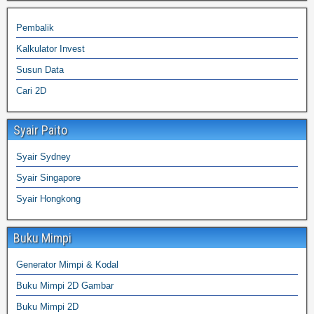
Pembalik
Kalkulator Invest
Susun Data
Cari 2D
Syair Paito
Syair Sydney
Syair Singapore
Syair Hongkong
Buku Mimpi
Generator Mimpi & Kodal
Buku Mimpi 2D Gambar
Buku Mimpi 2D