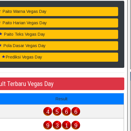
Paito Warna Vegas Day
Paito Harian Vegas Day
Paito Teks Vegas Day
Pola Dasar Vegas Day
Prediksi Vegas Day
ult Terbaru Vegas Day
Result
4
5
6
6
9
3
1
9