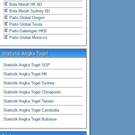
Bola Merah HK 6D
Bola Merah Sydney 6D
Paito Global Oregon
Paito Global Texas
Paito Gabungan HKB
Paito Global Morocco
Statistik Angka Togel
Statistik Angka Togel SGP
Statistik Angka Togel HK
Statistik Angka Togel Sydney
Statistik Angka Togel Chinapools
Statistik Angka Togel Taiwan
Statistik Angka Togel Cambodia
Statistik Angka Togel Bullseye