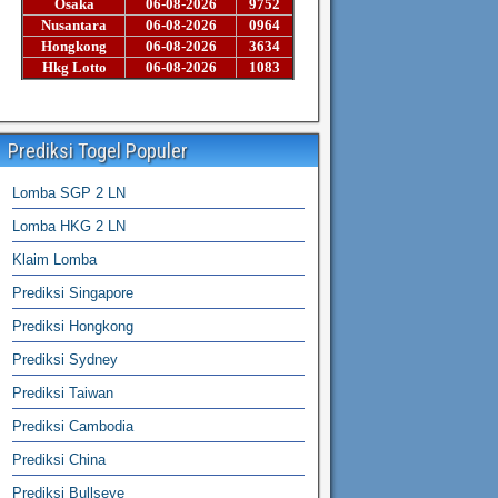
Prediksi Togel Populer
Lomba SGP 2 LN
Lomba HKG 2 LN
Klaim Lomba
Prediksi Singapore
Prediksi Hongkong
Prediksi Sydney
Prediksi Taiwan
Prediksi Cambodia
Prediksi China
Prediksi Bullseye