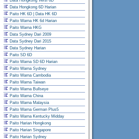
Data Hongkong Versi 6D
Data Hongkong 6D Harian
Paito HK 6D | Data HK 6D
Paito Warna HK 6d Harian
Paito Warna HKG
Data Sydney Dari 2009
Data Sydney Dari 2015
Data Sydney Harian
Paito SD 6D
Paito Warna SD 6D Harian
Paito Warna Sydney
Paito Warna Cambodia
Paito Warna Taiwan
Paito Warna Bullseye
Paito Warna China
Paito Warna Malaysia
Paito Warna German Plus5
Paito Warna Kentucky Midday
Paito Harian Hongkong
Paito Harian Singapore
Paito Harian Sydney