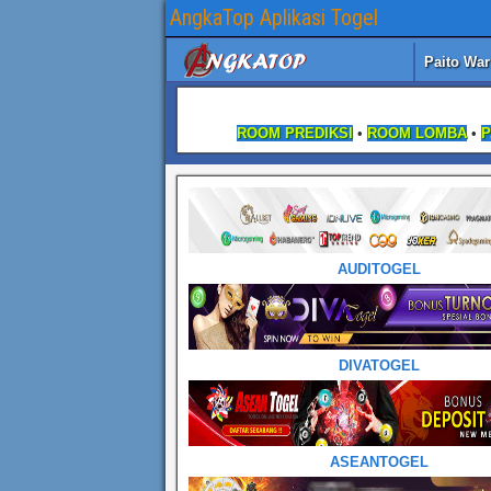
AngkaTop Aplikasi Togel
Paito Wa
ROOM PREDIKSI
•
ROOM LOMBA
•
P
AUDITOGEL
DIVATOGEL
ASEANTOGEL