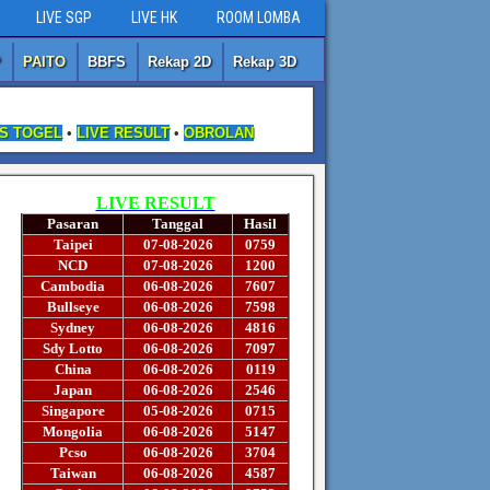
LIVE SGP
LIVE HK
ROOM LOMBA
P
PAITO
BBFS
Rekap 2D
Rekap 3D
S TOGEL
•
LIVE RESULT
•
OBROLAN