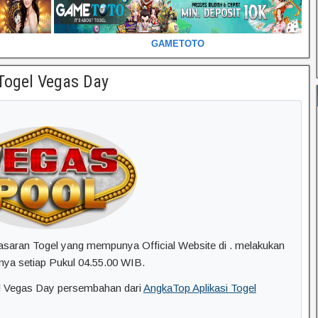
GAMETOTO
Togel Vegas Day
asaran Togel yang mempunya Official Website di . melakukan
nya setiap Pukul 04.55.00 WIB.
el Vegas Day persembahan dari
AngkaTop Aplikasi Togel