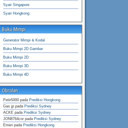
Syair Singapore
Syair Hongkong
Buku Mimpi
Generator Mimpi & Kodal
Buku Mimpi 2D Gambar
Buku Mimpi 2D
Buku Mimpi 3D
Buku Mimpi 4D
Obrolan
Petir5000
pada
Prediksi Hongkong
Gas jp
pada
Prediksi Sydney
ACKE
pada
Prediksi Sydney
JON8764cor
pada
Prediksi Sydney
Emen
pada
Prediksi Hongkong