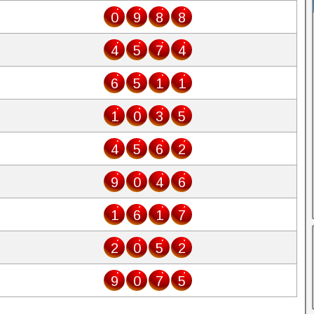
0
9
8
8
4
5
7
4
6
5
1
1
1
0
3
5
4
5
6
2
9
0
4
6
1
6
1
7
2
0
5
2
9
0
7
5