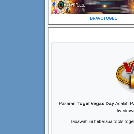
BRAVOTOGEL
Pasaran
Togel Vegas Day
Adalah P
livedraw
Dibawah ini beberapa tools tog