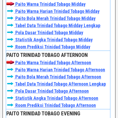
Paito Warna Trinidad Tobago Midday
Paito Warna Harian Trinidad Tobago Midday
Paito Bola Merah Trinidad Tobago Midday
Tabel Data Trinidad Tobago Midday Lengkap
Pola Dasar Trinidad Tobago Midday
Statistik Angka Trinidad Tobago Midday
Room Prediksi Trinidad Tobago Midday
PAITO TRINIDAD TOBAGO AFTERNOON
Paito Warna Trinidad Tobago Afternoon
Paito Warna Harian Trinidad Tobago Afternoon
Paito Bola Merah Trinidad Tobago Afternoon
Tabel Data Trinidad Tobago Afternoon Lengkap
Pola Dasar Trinidad Tobago Afternoon
Statistik Angka Trinidad Tobago Afternoon
Room Prediksi Trinidad Tobago Afternoon
PAITO TRINIDAD TOBAGO EVENING