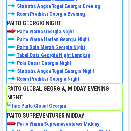
Statistik Angka Togel Georgia Evening
Room Prediksi Georgia Evening
PAITO GEORGIO NIGHT
Paito Warna Georgia Night
Paito Warna Harian Georgia Night
Paito Bola Merah Georgia Night
Tabel Data Georgia Night Lengkap
Pola Dasar Georgia Night
Statistik Angka Togel Georgia Night
Room Prediksi Georgia Night
PAITO GLOBAL GEORGIA, MIDDAY EVENING
NIGHT
Paito Global Georgia
PAITO SUPREVENTURES MIDDAY
Paito Warna Supremeventures Midday