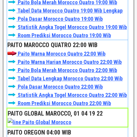
Paito Bola Merah Morocco Quatro 19:00 Wib
Tabel Data Morocco Quatro 19:00 Wib Lengkap
Pola Dasar Morocco Quatro 19:00 Wib
Statistik Angka Togel Morocco Quatro 19:00 Wib
Room Prediksi Morocco Quatro 19:00 Wib
PAITO MAROCCO QUATRO 22:00 WIB
Paito Warna Morocco Quatro 22:00 Wib
Paito Warna Harian Morocco Quatro 22:00 Wib
Paito Bola Merah Morocco Quatro 22:00 Wib
Tabel Data Lengkap Morocco Quatro 22:00 Wib
Pola Dasar Morocco Quatro 22:00 Wib
Statistik Angka Togel Morocco Quatro 22:00 Wib
Room Prediksi Morocco Quatro 22:00 Wib
PAITO GLOBAL MAROCCO, 01 04 19 22
Paito Global Morocco
PAITO OREGON 04:00 WIB