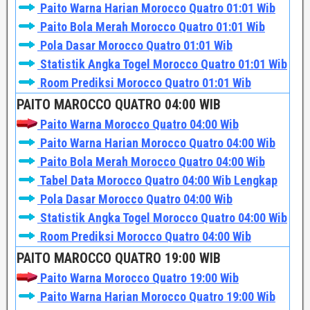
Paito Warna Harian Morocco Quatro 01:01 Wib
Paito Bola Merah Morocco Quatro 01:01 Wib
Pola Dasar Morocco Quatro 01:01 Wib
Statistik Angka Togel Morocco Quatro 01:01 Wib
Room Prediksi Morocco Quatro 01:01 Wib
PAITO MAROCCO QUATRO 04:00 WIB
Paito Warna Morocco Quatro 04:00 Wib
Paito Warna Harian Morocco Quatro 04:00 Wib
Paito Bola Merah Morocco Quatro 04:00 Wib
Tabel Data Morocco Quatro 04:00 Wib Lengkap
Pola Dasar Morocco Quatro 04:00 Wib
Statistik Angka Togel Morocco Quatro 04:00 Wib
Room Prediksi Morocco Quatro 04:00 Wib
PAITO MAROCCO QUATRO 19:00 WIB
Paito Warna Morocco Quatro 19:00 Wib
Paito Warna Harian Morocco Quatro 19:00 Wib