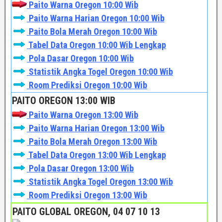
Paito Warna Oregon 10:00 Wib
Paito Warna Harian Oregon 10:00 Wib
Paito Bola Merah Oregon 10:00 Wib
Tabel Data Oregon 10:00 Wib Lengkap
Pola Dasar Oregon 10:00 Wib
Statistik Angka Togel Oregon 10:00 Wib
Room Prediksi Oregon 10:00 Wib
PAITO OREGON 13:00 WIB
Paito Warna Oregon 13:00 Wib
Paito Warna Harian Oregon 13:00 Wib
Paito Bola Merah Oregon 13:00 Wib
Tabel Data Oregon 13:00 Wib Lengkap
Pola Dasar Oregon 13:00 Wib
Statistik Angka Togel Oregon 13:00 Wib
Room Prediksi Oregon 13:00 Wib
PAITO GLOBAL OREGON, 04 07 10 13