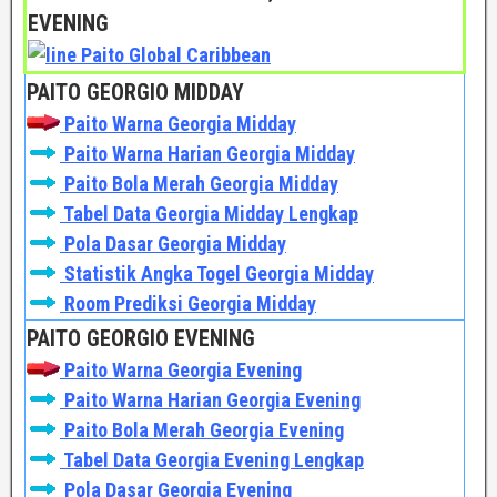
EVENING
Paito Global Caribbean
PAITO GEORGIO MIDDAY
Paito Warna Georgia Midday
Paito Warna Harian Georgia Midday
Paito Bola Merah Georgia Midday
Tabel Data Georgia Midday Lengkap
Pola Dasar Georgia Midday
Statistik Angka Togel Georgia Midday
Room Prediksi Georgia Midday
PAITO GEORGIO EVENING
Paito Warna Georgia Evening
Paito Warna Harian Georgia Evening
Paito Bola Merah Georgia Evening
Tabel Data Georgia Evening Lengkap
Pola Dasar Georgia Evening