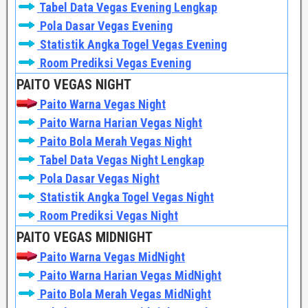
Tabel Data Vegas Evening Lengkap
Pola Dasar Vegas Evening
Statistik Angka Togel Vegas Evening
Room Prediksi Vegas Evening
PAITO VEGAS NIGHT
Paito Warna Vegas Night
Paito Warna Harian Vegas Night
Paito Bola Merah Vegas Night
Tabel Data Vegas Night Lengkap
Pola Dasar Vegas Night
Statistik Angka Togel Vegas Night
Room Prediksi Vegas Night
PAITO VEGAS MIDNIGHT
Paito Warna Vegas MidNight
Paito Warna Harian Vegas MidNight
Paito Bola Merah Vegas MidNight