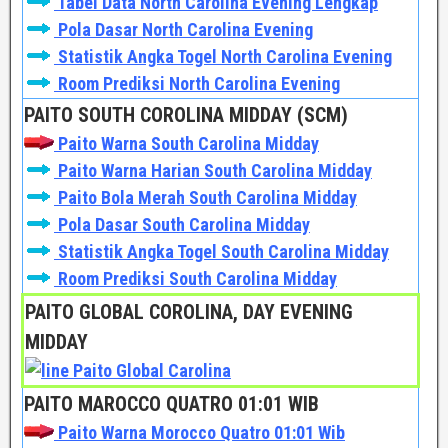
Tabel Data North Carolina Evening Lengkap
Pola Dasar North Carolina Evening
Statistik Angka Togel North Carolina Evening
Room Prediksi North Carolina Evening
PAITO SOUTH COROLINA MIDDAY (SCM)
Paito Warna South Carolina Midday
Paito Warna Harian South Carolina Midday
Paito Bola Merah South Carolina Midday
Pola Dasar South Carolina Midday
Statistik Angka Togel South Carolina Midday
Room Prediksi South Carolina Midday
PAITO GLOBAL COROLINA, DAY EVENING
MIDDAY
Paito Global Carolina
PAITO MAROCCO QUATRO 01:01 WIB
Paito Warna Morocco Quatro 01:01 Wib