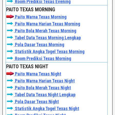
Room Prediksi Texas Evening
PAITO TEXAS MORNING
Paito Warna Texas Morning
Paito Warna Harian Texas Morning
Paito Bola Merah Texas Morning
Tabel Data Texas Morning Lengkap
Pola Dasar Texas Morning
Statistik Angka Togel Texas Morning
Room Prediksi Texas Morning
PAITO TEXAS NIGHT
Paito Warna Texas Night
Paito Warna Harian Texas Night
Paito Bola Merah Texas Night
Tabel Data Texas Night Lengkap
Pola Dasar Texas Night
Statistik Angka Togel Texas Night