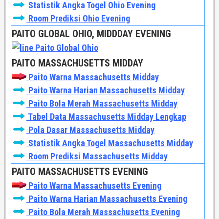
Statistik Angka Togel Ohio Evening
Room Prediksi Ohio Evening
PAITO GLOBAL OHIO, MIDDDAY EVENING
Paito Global Ohio
PAITO MASSACHUSETTS MIDDAY
Paito Warna Massachusetts Midday
Paito Warna Harian Massachusetts Midday
Paito Bola Merah Massachusetts Midday
Tabel Data Massachusetts Midday Lengkap
Pola Dasar Massachusetts Midday
Statistik Angka Togel Massachusetts Midday
Room Prediksi Massachusetts Midday
PAITO MASSACHUSETTS EVENING
Paito Warna Massachusetts Evening
Paito Warna Harian Massachusetts Evening
Paito Bola Merah Massachusetts Evening