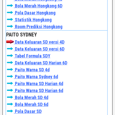
Bola Merah Hongkong 6D
Pola Dasar Hongkong
Statistik Hongkong
Room Prediksi Hongkong
PAITO SYDNEY
Data Keluaran SD versi 4D
Data Keluaran SD versi 6D
Tabel Formula SDY
Data Keluaran SD Harian 6D
Paito Warna SD 4d
Paito Warna Sydney 6d
Paito Warna SD Harian 4d
Paito Warna SD Harian 6d
Bola Merah SD 4d
Bola Merah SD 6d
Pola Dasar SD