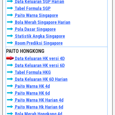
Data Keluaran SGP Harian
Tabel Formula SGP
Paito Warna Singapore
Bola Merah Singapore Harian
Pola Dasar Singapore
Statistik Angka Singapore
Room Prediksi Singapore
PAITO HONGKONG
Data Keluaran HK versi 4D
Data Keluaran HK versi 6D
Tabel Formula HKG
Data Keluaran HK 6D Harian
Paito Warna HK 4d
Paito Warna HK 6d
Paito Warna HK Harian 4d
Paito Warna Hk Harian 6d
Bola Merah Hongkong 4d